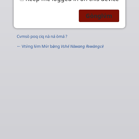
Cvmsò poq ciq nà ná òmá ?
← Vtv́ng lv́m Mv́r bø̀ng
Vshé Nàwang Rvwàngcè