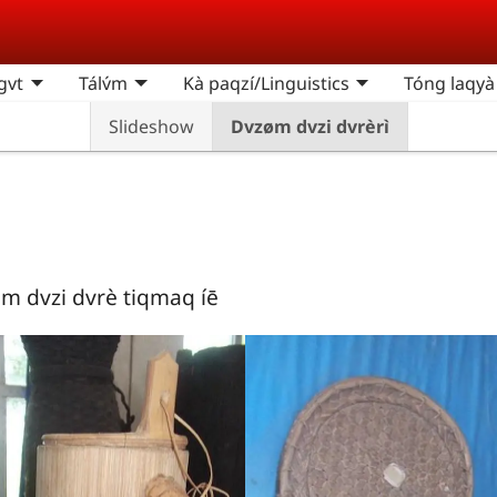
gvt
Tálv́m
Kà paqzí/Linguistics
Tóng laqyà
Slideshow
Dvzøm dvzi dvrèrì
øm dvzi dvrè tiqmaq íē