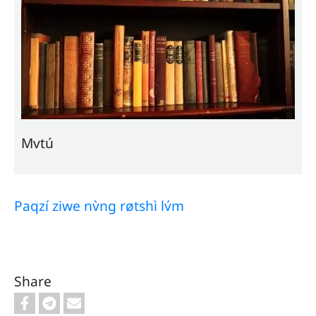
Mvtú
Paqzí ziwe nv̀ng røtshì lv́m
Share