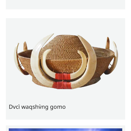
Dvcì waqshv̀ng gomo