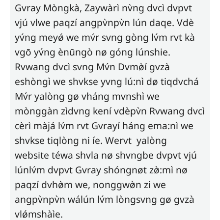
Gvray Mòngkà, Zaywàrì nv̀ng dvcì dvpvt
vjú vlwe paqzí angpv̀npv̀n lún daqe. Vdè
yv́ng meyǿ we mv́r svng gòng lv́m rvt kà
vgō yv́ng ènūngò nø góng lúnshie.
Rvwang dvcì svng Mv́n Dvmø̀í gvzà
eshòngì we shvkse yvng lú:nì dø tiqdvchá
Mv́r yalòng gø vháng mvnshì we
mònggàn zìdvng kení vdèpv̀n Rvwang dvcì
cèrì màjá lv́m rvt Gvrayí háng ema:nì we
shvkse tiqlòng ni íe. Wervt yalòng
website téwa shvla nø shvngbe dvpvt vjú
lúnlv́m dvpvt Gvray shóngnøt zø̀:mì nø
paqzí dvhø̀m we, nonggwø̀n zi we
angpv̀npv̀n wálún lv́m lòngsvng gø gvzà
vlǿmshàìe.