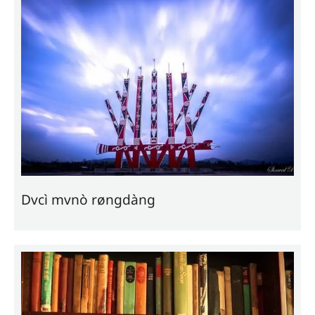
Dvcì mvnò røngdàng