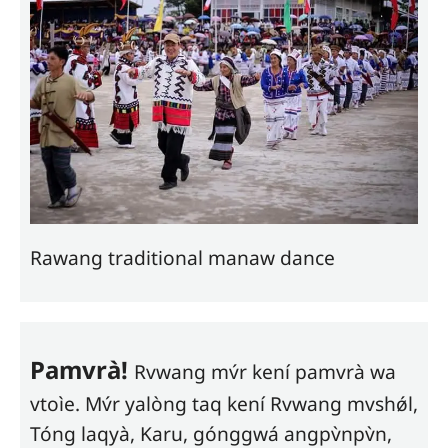
Rawang traditional manaw dance
Pamvrà!
Rvwang mv́r kení pamvrà wa
vtoìe. Mv́r yalòng taq kení Rvwang mvshǿl,
Tóng laqyà, Karu, gónggwá angpv̀npv̀n,