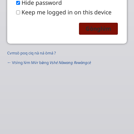
Hide password
Keep me logged in on this device
Cvmsò poq ciq nà ná òmá ?
← Vtv́ng lv́m Mv́r bø̀ng
Vshé Nàwang Rvwàngcè