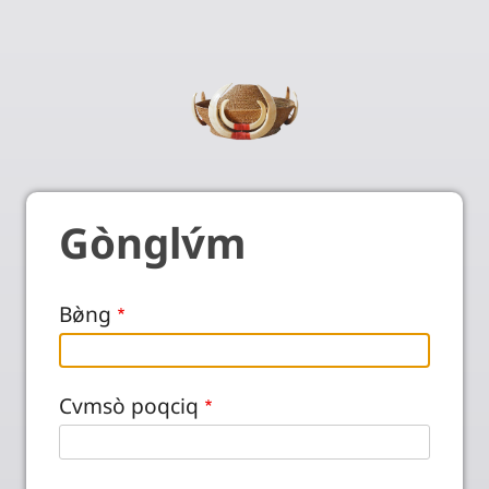
Gònglv́m
Bø̀ng
Cvmsò poqciq