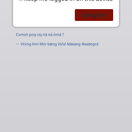
Cvmsò poq ciq nà ná òmá ?
← Vtv́ng lv́m Mv́r bø̀ng
Vshé Nàwang Rvwàngcè